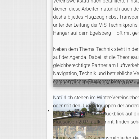
Vereinswerkstatt nach detaillierten In
dienen diese Arbeiten natürlich auch de
deshalb jedes Flugzeug nebst Transpo
unter der Leitung der VfS-Technikprofis
Hangar auf dem Egelsberg – oft mit 
Neben dem Thema Technik steht in der 
auf der Agenda. Dabei ist die Theorieau
gleichberechtigte Partner am Luftverkeh
Navigation, Technik und betriebliche V
ehrenamtlichen Fluglehrer bieten dazu
Letzter Tag der VfS-Flugsaison 2018 mi
Natürlich stehen im Winter-Vereinsleben
oder mit den Jugendgruppen der anderen
Mitgliedern und einem Rückblick auf die
Flugsaison 2019 aufkommt, finden scho
Einige wenige VfS-Vereinsmitglieder, d