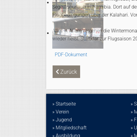
Segelflugurlaub in Namibia. Dort auf d
Flugbedingungen über der Kalahari. Von 
Alles in Allem vergehen die Wintermonat
wieder heißt: Startklar zur Flugsaison 
PDF-Dokument
Vorheriger Beitrag: Neuigkeiten im
Zurück
» Startseite
» 
» Verein
» 
» Jugend
» 
» Mitgliedschaft
» 
» Ausbildung
» M