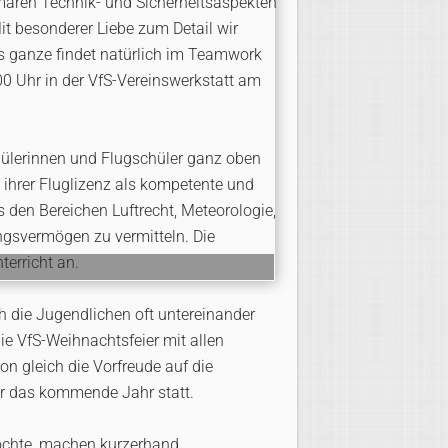
imären Technik- und Sicherheitsaspekten
it besonderer Liebe zum Detail wir
 ganze findet natürlich im Teamwork
:00 Uhr in der VfS-Vereinswerkstatt am
hülerinnen und Flugschüler ganz oben
 ihrer Fluglizenz als kompetente und
s den Bereichen Luftrecht, Meteorologie,
ngsvermögen zu vermitteln. Die
erricht an.
ch die Jugendlichen oft untereinander
ie VfS-Weihnachtsfeier mit allen
on gleich die Vorfreude auf die
ür das kommende Jahr statt.
 möchte, machen kurzerhand