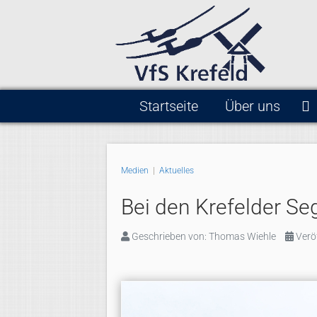
Startseite
Über uns
Medien
|
Aktuelles
Bei den Krefelder Seg
Geschrieben von:
Thomas Wiehle
Verö