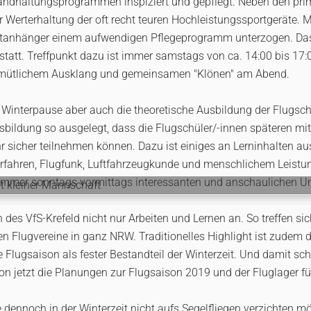
standhaltungsprogrammen inspiziert und gepflegt. Neben den pr
r Werterhaltung der oft recht teuren Hochleistungssportgeräte. M
rtanhänger einem aufwendigen Pflegeprogramm unterzogen. Das
 statt. Treffpunkt dazu ist immer samstags von ca. 14:00 bis 17
gemütlichem Ausklang und gemeinsamen "Klönen" am Abend.
Winterpause aber auch die theoretische Ausbildung der Flugsc
sbildung so ausgelegt, dass die Flugschüler/-innen späteren mit
r sicher teilnehmen können. Dazu ist einiges an Lerninhalten au
erfahren, Flugfunk, Luftfahrzeugkunde und menschlichem Leistu
 immer sonntags vormittags interessanten und anschaulichen Unt
t kleiner Mannschaft
 des VfS-Krefeld nicht nur Arbeiten und Lernen an. So treffen si
 Flugvereine in ganz NRW. Traditionelles Highlight ist zudem d
 Flugsaison als fester Bestandteil der Winterzeit. Und damit sch
n jetzt die Planungen zur Flugsaison 2019 und der Fluglager f
ie dennoch in der Winterzeit nicht aufs Segelfliegen verzichten