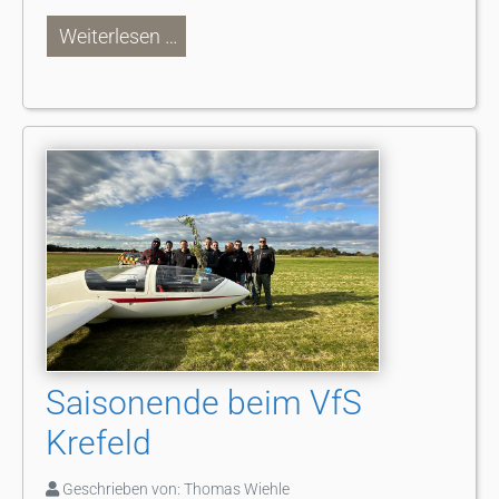
Weiterlesen …
Saisonende beim VfS
Krefeld
Geschrieben von:
Thomas Wiehle