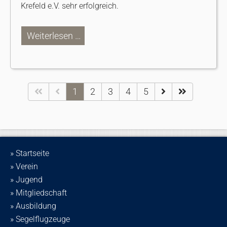
Krefeld e.V. sehr erfolgreich.
Weiterlesen …
1
2
3
4
5
» Startseite
» Verein
» Jugend
» Mitgliedschaft
» Ausbildung
» Segelflugzeuge