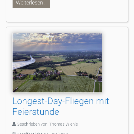
Weiterlesen …
Longest-Day-Fliegen mit
Feierstunde
Geschrieben von:
Thomas Wiehle